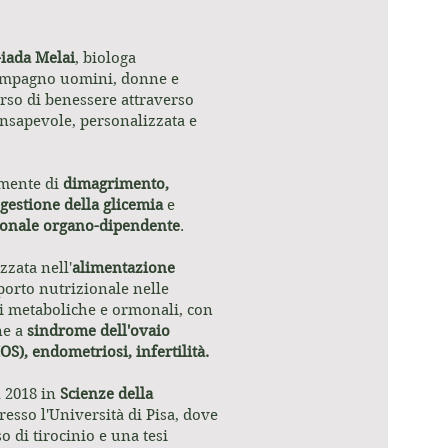
iada Melai
, biologa
compagno uomini, donne e
rso di benessere attraverso
nsapevole, personalizzata e
lmente di
dimagrimento,
 gestione della glicemia
e
ionale organo-dipendente
.
zzata nell'
alimentazione
porto nutrizionale nelle
i metaboliche e ormonali, con
ne a
sindrome dell'ovaio
S), endometriosi, infertilità.
l 2018 in
Scienze della
resso l'Università di Pisa, dove
 di tirocinio e una tesi