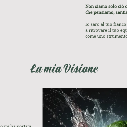
Non siamo solo ciò 
che pensiamo, senti
Io sarò al tuo fianco
a ritrovare il tuo eq
come uno strumento d
La mia Visione
io mi ha portata