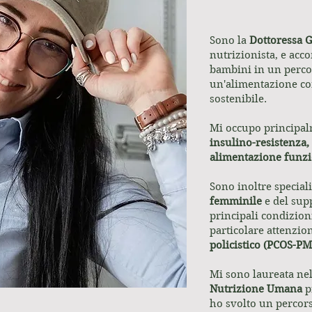
Sono la
Dottoressa G
nutrizionista, e ac
bambini in un perco
un'alimentazione co
sostenibile.
Mi occupo principa
insulino-resistenza,
alimentazione funz
Sono inoltre speciali
femminile
e del sup
principali condizion
particolare attenzio
policistico (PCOS-PMO
Mi sono laureata ne
Nutrizione Umana
p
ho svolto un percorso