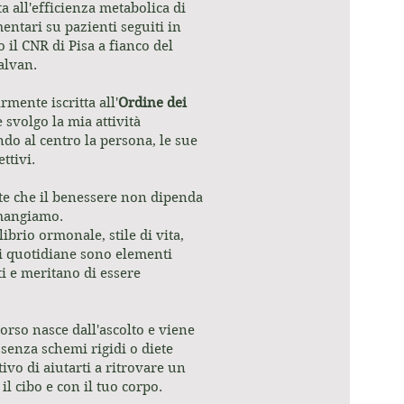
a all'efficienza metabolica di
entari su pazienti seguiti in
 il CNR di Pisa a fianco del
alvan.
mente iscritta all'
Ordine dei
 svolgo la mia attività
do al centro la persona, le sue
ttivi.
e che il benessere non dipenda
 mangiamo.
ibrio ormonale, stile di vita,
i quotidiane sono elementi
ti e meritano di essere
orso nasce dall'ascolto e viene
 senza schemi rigidi o diete
tivo di aiutarti a ritrovare un
l cibo e con il tuo corpo.