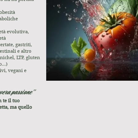
obesità
aboliche
età evolutiva,
età
tate, gastriti,
estinali e altro
(nichel, LTP, gluten
io…)
ivi, vegani e
vera passione”
 te il tuo
etta, ma quello