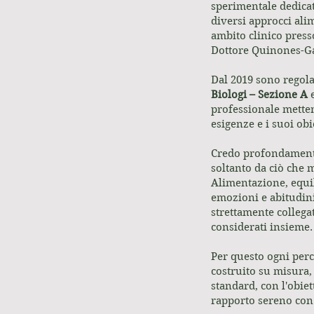
sperimentale dedicat
diversi approcci alim
ambito clinico presso
Dottore Quinones-G
Dal 2019 sono regolar
Biologi – Sezione A
e
professionale metten
esigenze e i suoi obie
Credo profondament
soltanto da ciò che
Alimentazione, equil
emozioni e abitudin
strettamente collega
considerati insieme.
Per questo ogni perc
costruito su misura,
standard, con l'obiet
rapporto sereno con i