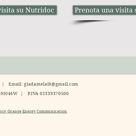
isita su Nutridoc
Prenota una visita
8 | Email:
giadamelai9@gmail.com
49I046W | P.IVA 02339370500
ncy Orange Energy Communication